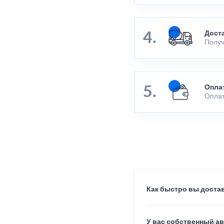
Дост
Получ
Опла
Оплат
Как быстро вы достав
У вас собственный а