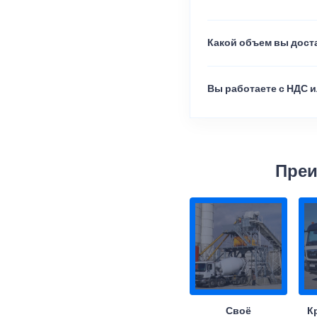
Какой объем вы доста
Вы работаете с НДС и
Преи
Своё
К