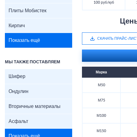
100 руб/куб
Плиты Мобистек
Цен
Кирпич
СКАЧАТЬ ПРАЙС-ЛИС
Показать ещё
МЫ ТАКЖЕ ПОСТАВЛЯЕМ
Марка
Шифер
М50
Ондулин
М75
Вторичные материалы
М100
Асфальт
М150
Показать ещё