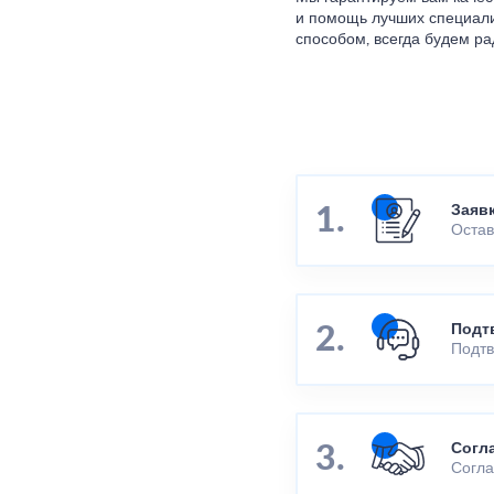
и помощь лучших специал
способом, всегда будем ра
Заяв
Остав
Подт
Подтв
Согл
Согла