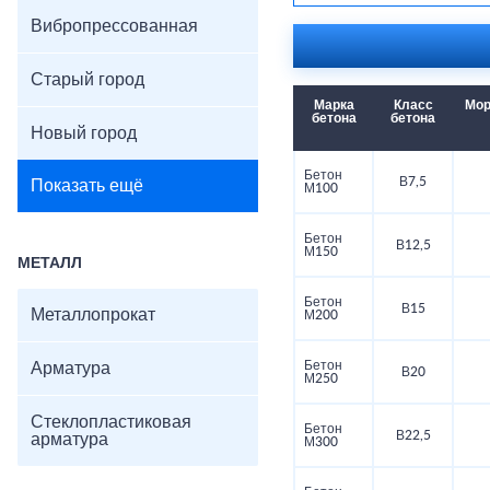
Вибропрессованная
Старый город
Марка
Класс
Мор
бетона
бетона
Новый город
Бетон
В7,5
Показать ещё
М100
Бетон
В12,5
М150
МЕТАЛЛ
Бетон
В15
Металлопрокат
М200
Бетон
Арматура
В20
М250
Стеклопластиковая
Бетон
В22,5
арматура
М300