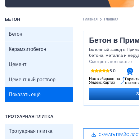
БЕТОН
Главная
Главная
Бетон
Бетон в При
Керамзитобетон
Бетонный завод в Прим
бетона, металла и неру
предлагает приобрести 
Смотреть полностью
Цемент
который изготавливаетс
5.0
Вся продукция произво
строгим контролем дей
Нас выбирают на
Цементный раствор
Гарант
Яндекс.Картах
качеств
специалисты при произ
используют очищенные 
Показать ещё
сказывается на качеств
этого мы используем ке
для производства облег
ТРОТУАРНАЯ ПЛИТКА
Тротуарная плитка
СКАЧАТЬ ПРАЙС-ЛИС