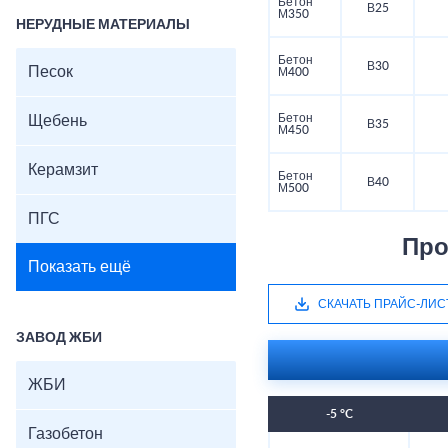
Бетон
В25
М350
НЕРУДНЫЕ МАТЕРИАЛЫ
Бетон
В30
Песок
М400
Бетон
Щебень
В35
М450
Керамзит
Бетон
В40
М500
ПГС
Про
Показать ещё
СКАЧАТЬ ПРАЙС-ЛИС
ЗАВОД ЖБИ
ЖБИ
-5 °C
Газобетон