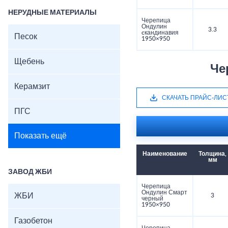
НЕРУДНЫЕ МАТЕРИАЛЫ
Черепица
Ондулин
3.3
cкандинавия
Песок
1950×950
Щебень
Че
Керамзит
СКАЧАТЬ ПРАЙС-ЛИС
ПГС
Показать ещё
Наименование
Толщина,
мм
ЗАВОД ЖБИ
Черепица
Ондулин Смарт
ЖБИ
3
черный
1950×950
Газобетон