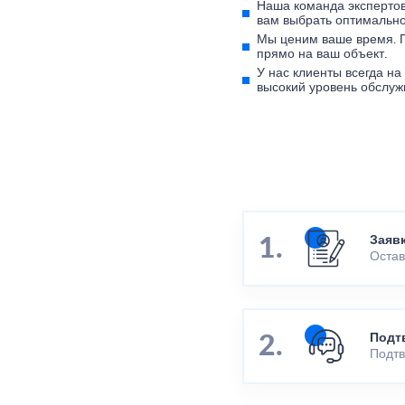
Наша команда экспертов
вам выбрать оптимально
Мы ценим ваше время. 
прямо на ваш объект.
У нас клиенты всегда н
высокий уровень обслуж
Заяв
Остав
Подт
Подтв