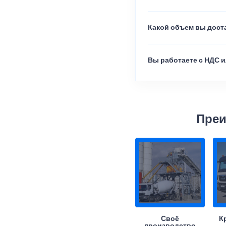
Какой объем вы доста
Вы работаете с НДС и
Преи
Своё
К
производство