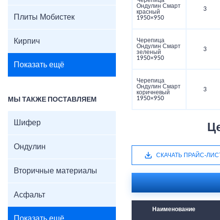
Черепица
Ондулин Смарт
3
красный
Плиты Мобистек
1950×950
Кирпич
Черепица
Ондулин Смарт
3
зеленый
1950×950
Показать ещё
Черепица
Ондулин Смарт
3
коричневый
1950×950
МЫ ТАКЖЕ ПОСТАВЛЯЕМ
Шифер
Ц
Ондулин
СКАЧАТЬ ПРАЙС-ЛИС
Вторичные материалы
Асфальт
Наименование
Показать ещё