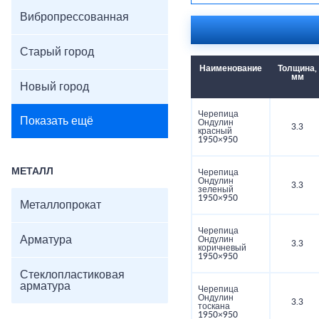
Вибропрессованная
Старый город
Наименование
Толщина,
мм
Новый город
Черепица
Показать ещё
Ондулин
3.3
красный
1950×950
МЕТАЛЛ
Черепица
Ондулин
3.3
зеленый
1950×950
Металлопрокат
Черепица
Арматура
Ондулин
3.3
коричневый
1950×950
Стеклопластиковая
арматура
Черепица
Ондулин
3.3
тоскана
1950×950