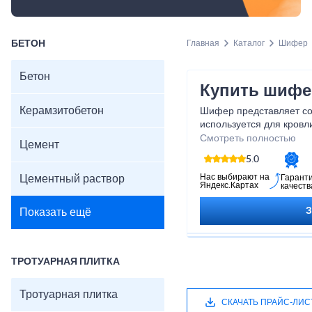
БЕТОН
Главная
Каталог
Шифер
Бетон
Купить шифе
Керамзитобетон
Шифер представляет со
используется для кровл
разные размеры, формы 
Смотреть полностью
Цемент
удобным в использовани
5.0
непресованной асбесто
обеспечивает ему прочн
Нас выбирают на
Цементный раствор
Гарант
Яндекс.Картах
качеств
отлично справляется с з
других атмосферных во
Показать ещё
экологически чистым м
вредных веществ. Он т
звукоизоляцией и тепло
идеальным выбором для
ТРОТУАРНАЯ ПЛИТКА
Приобретая шифер у на
качественный материал,
Тротуарная плитка
годы.
СКАЧАТЬ ПРАЙС-ЛИС