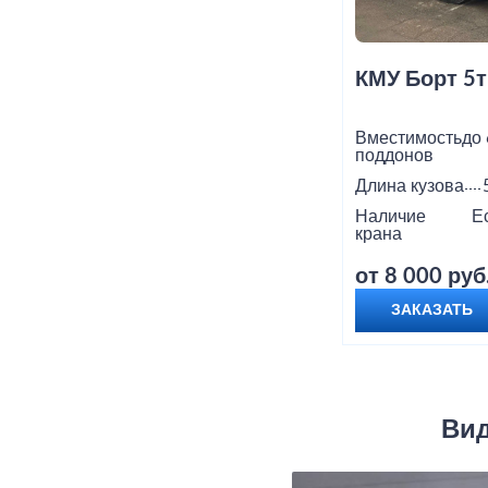
КМУ Борт 5т
Вместимость
до 
поддонов
Длина кузова
Наличие
Е
крана
от 8 000 руб
ЗАКАЗАТЬ
Вид