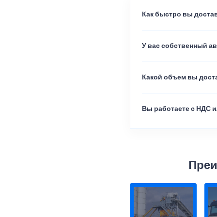
Как быстро вы достав
У вас собственный а
Какой объем вы доста
Вы работаете с НДС и
Преи